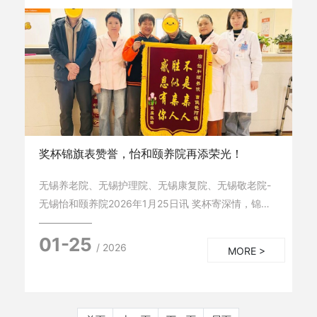
奖杯锦旗表赞誉，怡和颐养院再添荣光！
无锡养老院、无锡护理院、无锡康复院、无锡敬老院-
无锡怡和颐养院2026年1月25日讯 奖杯寄深情，锦旗
表赞誉。近期，无锡怡和颐养院喜事连连，暖意融融，
01-25
相继收获承载深情的水晶奖杯与两面饱含敬意的锦旗。
/ 2026
MORE >
这三份沉甸甸的荣誉背后，是三段跨越时光的暖心故
事，更是护理员们用爱心、耐心与责任心书写的温情···