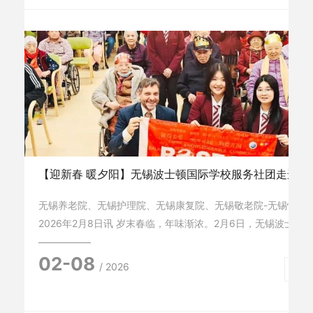
【迎新春 暖夕阳】无锡波士顿国际学校服务社团走进怡
无锡养老院、无锡护理院、无锡康复院、无锡敬老院-无锡怡和
2026年2月8日讯 岁末春临，年味渐浓。2月6日，无锡波士顿
务社团的学生们在老师带领下走进怡和颐养院，以一场融合中西
02-08
春慰问活动，为院内老人送上最真挚的节日祝福与温暖陪伴。
/ 2026
M