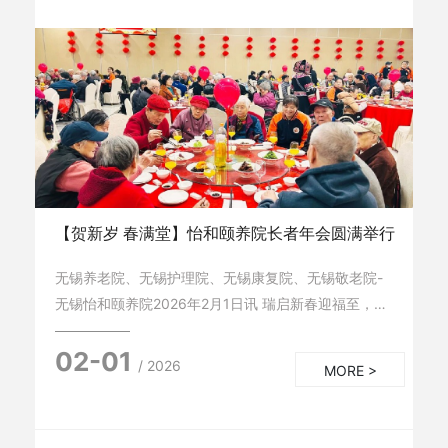
【贺新岁 春满堂】怡和颐养院长者年会圆满举行
无锡养老院、无锡护理院、无锡康复院、无锡敬老院-
无锡怡和颐养院2026年2月1日讯 瑞启新春迎福至，福
暖桑榆庆团圆。新春佳节将至，无锡怡和颐养院内张灯
02-01
结彩，融融暖意漫溢各个角落。院内老人欢聚一堂，共
/ 2026
MORE >
赴新春年会之约，于欢声笑语间定格岁岁团圆的美好时
刻。