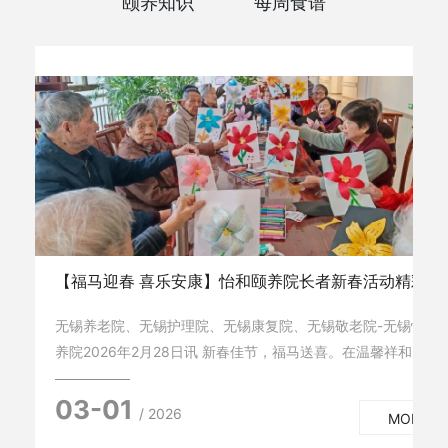
颐养知识
每周食谱
【福马迎春 喜乐安康】怡和颐养院长者新春活动精彩纷
无锡养老院、无锡护理院、无锡康复院、无锡敬老院-无锡怡和
养院2026年2月28日讯 新春佳节，福马送喜。在温馨祥和的节
氛围里，无锡怡和颐养院张灯结彩、暖意融融，一场场丰富有趣
03-01
的新春活动接连开展，让每一位入住的老人都沉浸在欢声笑语
/ 2026
MORE >
中，真正诠释了老有所养、老有所乐、老有所安。